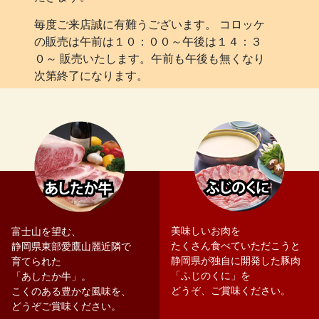
毎度ご来店誠に有難うございます。 コロッケ
の販売は午前は１０：００～午後は１４：３
０～ 販売いたします。午前も午後も無くなり
次第終了になります。
美味しいお肉を
富士山を望む、
たくさん食べていただこうと
静岡県東部愛鷹山麗近隣で
静岡県が独自に開発した豚肉
育てられた
「ふじのくに」を
「あしたか牛」。
どうぞ、ご賞味ください。
こくのある豊かな風味を、
どうぞご賞味ください。